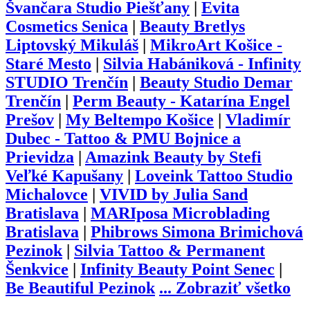
Švančara Studio Piešťany
|
Evita
Cosmetics Senica
|
Beauty Bretlys
Liptovský Mikuláš
|
MikroArt Košice -
Staré Mesto
|
Silvia Habániková - Infinity
STUDIO Trenčín
|
Beauty Studio Demar
Trenčín
|
Perm Beauty - Katarína Engel
Prešov
|
My Beltempo Košice
|
Vladimír
Dubec - Tattoo & PMU Bojnice a
Prievidza
|
Amazink Beauty by Stefi
Veľké Kapušany
|
Loveink Tattoo Studio
Michalovce
|
VIVID by Julia Sand
Bratislava
|
MARIposa Microblading
Bratislava
|
Phibrows Simona Brimichová
Pezinok
|
Silvia Tattoo & Permanent
Šenkvice
|
Infinity Beauty Point Senec
|
Be Beautiful Pezinok
...
Zobraziť všetko