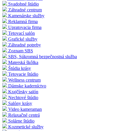
Svadobné štúdio
Záhradné centrum
Kamenárske služby
Reklamná firma
Upratovacia firma
Tetovací salón
Grafické služby
Záhradné potreby
Zoznam SBS
SBS, Súkromná bezpečnostná služba
Materská škôlka
Štúdia krásy
Tetovacie štúdio
Wellness centrum
Dámske kaderníctvo
Krajčírsky salón
Nechtové štúdio
Salóny krásy
Video kameraman
Relaxačné centrá
Solárne štúdio
Kozmetické služby