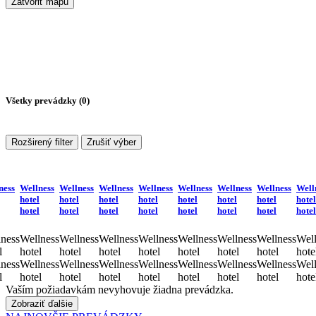
Zatvoriť mapu
Všetky prevádzky (
0
)
Rozširený filter
Zrušiť výber
ness
Wellness
Wellness
Wellness
Wellness
Wellness
Wellness
Wellness
Well
hotel
hotel
hotel
hotel
hotel
hotel
hotel
hotel
hotel
hotel
hotel
hotel
hotel
hotel
hotel
hotel
ness
Wellness
Wellness
Wellness
Wellness
Wellness
Wellness
Wellness
Well
l
hotel
hotel
hotel
hotel
hotel
hotel
hotel
hote
ness
Wellness
Wellness
Wellness
Wellness
Wellness
Wellness
Wellness
Well
l
hotel
hotel
hotel
hotel
hotel
hotel
hotel
hote
Vaším požiadavkám nevyhovuje žiadna prevádzka.
Zobraziť ďalšie