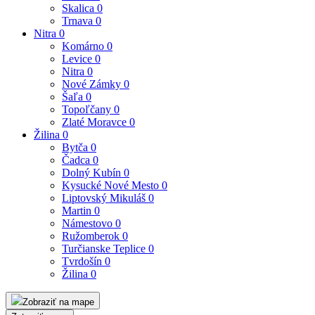
Skalica
0
Trnava
0
Nitra
0
Komárno
0
Levice
0
Nitra
0
Nové Zámky
0
Šaľa
0
Topoľčany
0
Zlaté Moravce
0
Žilina
0
Bytča
0
Čadca
0
Dolný Kubín
0
Kysucké Nové Mesto
0
Liptovský Mikuláš
0
Martin
0
Námestovo
0
Ružomberok
0
Turčianske Teplice
0
Tvrdošín
0
Žilina
0
Zobraziť na mape