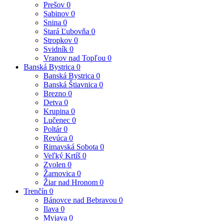
Prešov
0
Sabinov
0
Snina
0
Stará Ľubovňa
0
Stropkov
0
Svidník
0
Vranov nad Topľou
0
Banská Bystrica
0
Banská Bystrica
0
Banská Štiavnica
0
Brezno
0
Detva
0
Krupina
0
Lučenec
0
Poltár
0
Revúca
0
Rimavská Sobota
0
Veľký Krtíš
0
Zvolen
0
Žarnovica
0
Žiar nad Hronom
0
Trenčín
0
Bánovce nad Bebravou
0
Ilava
0
Myjava
0