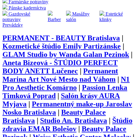
Farmárske potraviny
Pánske kaderníctva
Gazdovské
Masážny
Estetické
potraviny
Barber
salón
klinky
Prevádzky
PERMANENT - BEAUTY Bratislava
|
Kozmetické štúdio Emily Partizánske
|
GLAM Studio by Wanda Galan Pezinok
|
Aneta Bizeová - ŠTÚDIO PERFECT
BODY ANETT Lučenec
|
Permanent
Marina Art Nové Mesto nad Váhom
|
N1
Pro Aesthetic Komárno
|
Passion Lenka
Timková Poprad
|
Salón krásy AURA
Myjava
|
Permanentný make-up Jaroslav
Nosko Bratislava
|
Beauty Palace
Bratislava
|
Studio An. Bratislava
|
Štúdio
zdravia EMAR Bolešov
|
Beauty Palace