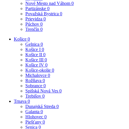
Nové Mesto nad Váhom
0
Partizánske
0
Považská Bystrica
0
Prievidza
0
Púchov
0
Trenčín
0
Košice
0
Gelnica
0
Košice I
0
Košice II
0
Košice III
0
Košice IV
0
Košice-okolie
0
Michalovce
0
Rožňava
0
Sobrance
0
Spišská Nová Ves
0
Trebišov
0
Trnava
0
Dunajská Streda
0
Galanta
0
Hlohovec
0
Piešťany
0
Senica
0