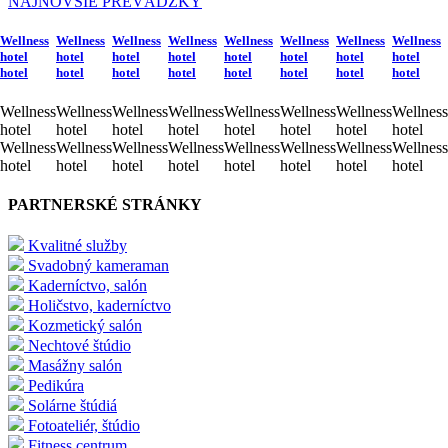
NAJNOVŠIE PREVÁDZKY
Wellness
Wellness
Wellness
Wellness
Wellness
Wellness
Wellness
Wellness
hotel
hotel
hotel
hotel
hotel
hotel
hotel
hotel
hotel
hotel
hotel
hotel
hotel
hotel
hotel
hotel
Wellness
Wellness
Wellness
Wellness
Wellness
Wellness
Wellness
Wellness
hotel
hotel
hotel
hotel
hotel
hotel
hotel
hotel
Wellness
Wellness
Wellness
Wellness
Wellness
Wellness
Wellness
Wellness
hotel
hotel
hotel
hotel
hotel
hotel
hotel
hotel
PARTNERSKÉ STRÁNKY
Kvalitné služby
Svadobný kameraman
Kaderníctvo, salón
Holičstvo, kaderníctvo
Kozmetický salón
Nechtové štúdio
Masážny salón
Pedikúra
Solárne štúdiá
Fotoateliér, štúdio
Fitness centrum