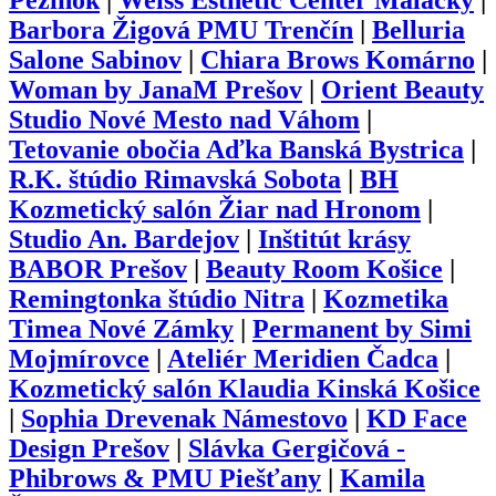
Pezinok
|
Weiss Esthetic Center Malacky
|
Barbora Žigová PMU Trenčín
|
Belluria
Salone Sabinov
|
Chiara Brows Komárno
|
Woman by JanaM Prešov
|
Orient Beauty
Studio Nové Mesto nad Váhom
|
Tetovanie obočia Aďka Banská Bystrica
|
R.K. štúdio Rimavská Sobota
|
BH
Kozmetický salón Žiar nad Hronom
|
Studio An. Bardejov
|
Inštitút krásy
BABOR Prešov
|
Beauty Room Košice
|
Remingtonka štúdio Nitra
|
Kozmetika
Timea Nové Zámky
|
Permanent by Simi
Mojmírovce
|
Ateliér Meridien Čadca
|
Kozmetický salón Klaudia Kinská Košice
|
Sophia Drevenak Námestovo
|
KD Face
Design Prešov
|
Slávka Gergičová -
Phibrows & PMU Piešťany
|
Kamila