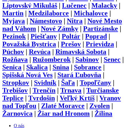
Liptovský Mikuláš
|
Lučenec
|
Malacky
|
Martin
|
Medzilaborce
|
Michalovce
|
Myjava
|
Námestovo
|
Nitra
|
Nové Mesto
nad Váhom
|
Nové Zámky
|
Partizánske
|
Pezinok
|
Piešťany
|
Poltár
|
Poprad
|
Považská Bystrica
|
Prešov
|
Prievidza
|
Púchov
|
Revúca
|
Rimavská Sobota
|
Rožňava
|
Ružomberok
|
Sabinov
|
Senec
|
Senica
|
Skalica
|
Snina
|
Sobrance
|
Spišská Nová Ves
|
Stará Ľubovňa
|
Stropkov
|
Svidník
|
Šaľa
|
Topoľčany
|
Trebišov
|
Trenčín
|
Trnava
|
Turčianske
Teplice
|
Tvrdošín
|
Veľký Krtíš
|
Vranov
nad Topľou
|
Zlaté Moravce
|
Zvolen
|
Žarnovica
|
Žiar nad Hronom
|
Žilina
O nás