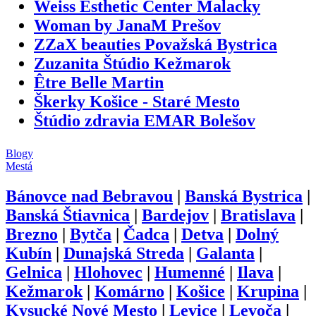
Weiss Esthetic Center Malacky
Woman by JanaM Prešov
ZZaX beauties Považská Bystrica
Zuzanita Štúdio Kežmarok
Être Belle Martin
Škerky Košice - Staré Mesto
Štúdio zdravia EMAR Bolešov
Blogy
Mestá
Bánovce nad Bebravou
|
Banská Bystrica
|
Banská Štiavnica
|
Bardejov
|
Bratislava
|
Brezno
|
Bytča
|
Čadca
|
Detva
|
Dolný
Kubín
|
Dunajská Streda
|
Galanta
|
Gelnica
|
Hlohovec
|
Humenné
|
Ilava
|
Kežmarok
|
Komárno
|
Košice
|
Krupina
|
Kysucké Nové Mesto
|
Levice
|
Levoča
|