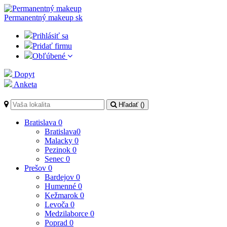
Permanentný makeup
sk
Prihlásiť sa
Pridať firmu
Obľúbené
Dopyt
Anketa
Hľadať (
)
Bratislava
0
Bratislava
0
Malacky
0
Pezinok
0
Senec
0
Prešov
0
Bardejov
0
Humenné
0
Kežmarok
0
Levoča
0
Medzilaborce
0
Poprad
0