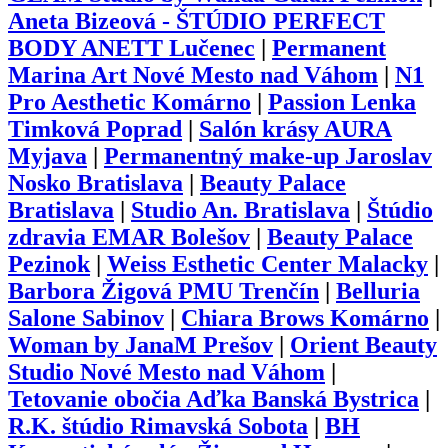
Aneta Bizeová - ŠTÚDIO PERFECT
BODY ANETT Lučenec
|
Permanent
Marina Art Nové Mesto nad Váhom
|
N1
Pro Aesthetic Komárno
|
Passion Lenka
Timková Poprad
|
Salón krásy AURA
Myjava
|
Permanentný make-up Jaroslav
Nosko Bratislava
|
Beauty Palace
Bratislava
|
Studio An. Bratislava
|
Štúdio
zdravia EMAR Bolešov
|
Beauty Palace
Pezinok
|
Weiss Esthetic Center Malacky
|
Barbora Žigová PMU Trenčín
|
Belluria
Salone Sabinov
|
Chiara Brows Komárno
|
Woman by JanaM Prešov
|
Orient Beauty
Studio Nové Mesto nad Váhom
|
Tetovanie obočia Aďka Banská Bystrica
|
R.K. štúdio Rimavská Sobota
|
BH