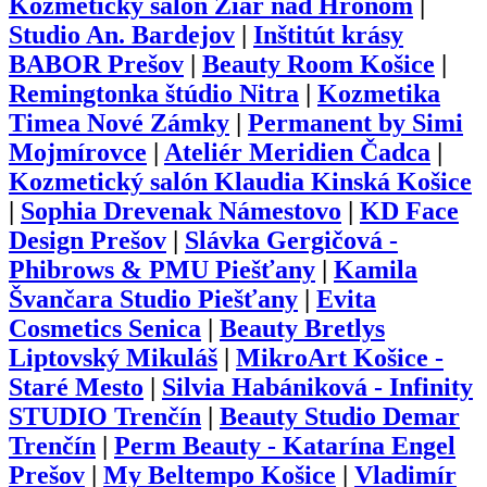
Kozmetický salón Žiar nad Hronom
|
Studio An. Bardejov
|
Inštitút krásy
BABOR Prešov
|
Beauty Room Košice
|
Remingtonka štúdio Nitra
|
Kozmetika
Timea Nové Zámky
|
Permanent by Simi
Mojmírovce
|
Ateliér Meridien Čadca
|
Kozmetický salón Klaudia Kinská Košice
|
Sophia Drevenak Námestovo
|
KD Face
Design Prešov
|
Slávka Gergičová -
Phibrows & PMU Piešťany
|
Kamila
Švančara Studio Piešťany
|
Evita
Cosmetics Senica
|
Beauty Bretlys
Liptovský Mikuláš
|
MikroArt Košice -
Staré Mesto
|
Silvia Habániková - Infinity
STUDIO Trenčín
|
Beauty Studio Demar
Trenčín
|
Perm Beauty - Katarína Engel
Prešov
|
My Beltempo Košice
|
Vladimír