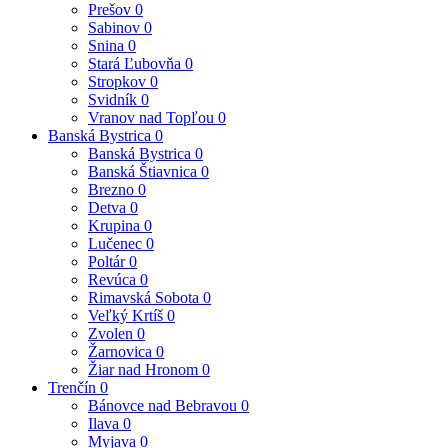
Prešov
0
Sabinov
0
Snina
0
Stará Ľubovňa
0
Stropkov
0
Svidník
0
Vranov nad Topľou
0
Banská Bystrica
0
Banská Bystrica
0
Banská Štiavnica
0
Brezno
0
Detva
0
Krupina
0
Lučenec
0
Poltár
0
Revúca
0
Rimavská Sobota
0
Veľký Krtíš
0
Zvolen
0
Žarnovica
0
Žiar nad Hronom
0
Trenčín
0
Bánovce nad Bebravou
0
Ilava
0
Myjava
0