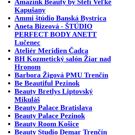
Amazink Beauty by Stefi Veľké
Kapušany
Ammi štúdio Banská Bystrica
Aneta Bizeová - ŠTÚDIO
PERFECT BODY ANETT
Lučenec
Ateliér Meridien Čadca
BH Kozmetický salón Žiar nad
Hronom
Barbora Žigová PMU Trenčín
Be Beautiful Pezinok
Beauty Bretlys Liptovský
Mikuláš
Beauty Palace Bratislava
Beauty Palace Pezinok
Beauty Room Košice
Beauty Studio Demar Trenčín