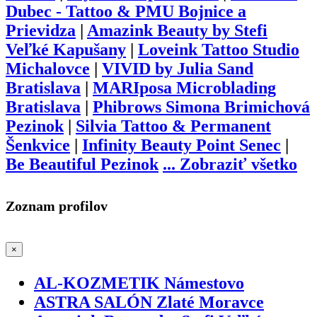
Dubec - Tattoo & PMU Bojnice a
Prievidza
|
Amazink Beauty by Stefi
Veľké Kapušany
|
Loveink Tattoo Studio
Michalovce
|
VIVID by Julia Sand
Bratislava
|
MARIposa Microblading
Bratislava
|
Phibrows Simona Brimichová
Pezinok
|
Silvia Tattoo & Permanent
Šenkvice
|
Infinity Beauty Point Senec
|
Be Beautiful Pezinok
...
Zobraziť všetko
Zoznam profilov
×
AL-KOZMETIK Námestovo
ASTRA SALÓN Zlaté Moravce