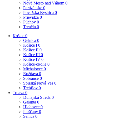
Nové Mesto nad Váhom
0
Partizánske
0
Považská Bystrica
0
Prievidza
0
Púchov
0
Trenčín
0
Košice
0
Gelnica
0
Košice I
0
Košice II
0
Košice III
0
Košice IV
0
Košice-okolie
0
Michalovce
0
Rožňava
0
Sobrance
0
Spišská Nová Ves
0
Trebišov
0
Trnava
0
Dunajská Streda
0
Galanta
0
Hlohovec
0
Piešťany
0
Senica
0