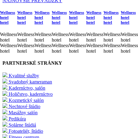
NAJNOVŠIE PREVÁDZKY
Wellness
Wellness
Wellness
Wellness
Wellness
Wellness
Wellness
Wellness
hotel
hotel
hotel
hotel
hotel
hotel
hotel
hotel
hotel
hotel
hotel
hotel
hotel
hotel
hotel
hotel
Wellness
Wellness
Wellness
Wellness
Wellness
Wellness
Wellness
Wellness
hotel
hotel
hotel
hotel
hotel
hotel
hotel
hotel
Wellness
Wellness
Wellness
Wellness
Wellness
Wellness
Wellness
Wellness
hotel
hotel
hotel
hotel
hotel
hotel
hotel
hotel
PARTNERSKÉ STRÁNKY
Kvalitné služby
Svadobný kameraman
Kaderníctvo, salón
Holičstvo, kaderníctvo
Kozmetický salón
Nechtové štúdio
Masážny salón
Pedikúra
Solárne štúdiá
Fotoateliér, štúdio
Fitness centrum