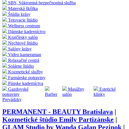
SBS, Súkromná bezpečnostná služba
Materská škôlka
Štúdia krásy
Tetovacie štúdio
Wellness centrum
Dámske kaderníctvo
Krajčírsky salón
Nechtové štúdio
Salóny krásy
Video kameraman
Relaxačné centrá
Solárne štúdio
Kozmetické služby
Farmárske potraviny
Pánske kaderníctva
Gazdovské
Masážny
Estetické
potraviny
Barber
salón
klinky
Prevádzky
PERMANENT - BEAUTY Bratislava
|
Kozmetické štúdio Emily Partizánske
|
GLAM Studio by Wanda Galan Pezinok
|