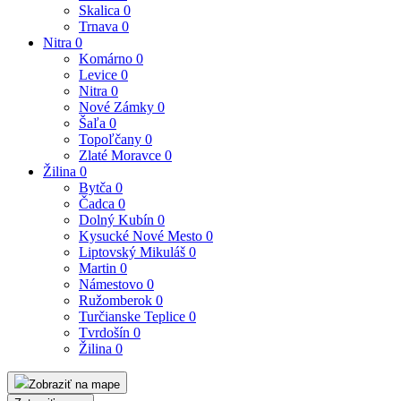
Skalica
0
Trnava
0
Nitra
0
Komárno
0
Levice
0
Nitra
0
Nové Zámky
0
Šaľa
0
Topoľčany
0
Zlaté Moravce
0
Žilina
0
Bytča
0
Čadca
0
Dolný Kubín
0
Kysucké Nové Mesto
0
Liptovský Mikuláš
0
Martin
0
Námestovo
0
Ružomberok
0
Turčianske Teplice
0
Tvrdošín
0
Žilina
0
Zobraziť na mape