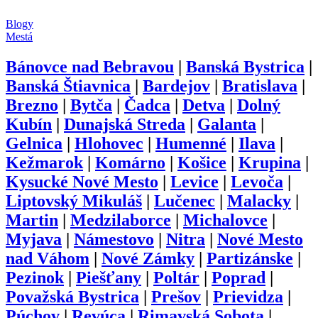
Blogy
Mestá
Bánovce nad Bebravou
|
Banská Bystrica
|
Banská Štiavnica
|
Bardejov
|
Bratislava
|
Brezno
|
Bytča
|
Čadca
|
Detva
|
Dolný
Kubín
|
Dunajská Streda
|
Galanta
|
Gelnica
|
Hlohovec
|
Humenné
|
Ilava
|
Kežmarok
|
Komárno
|
Košice
|
Krupina
|
Kysucké Nové Mesto
|
Levice
|
Levoča
|
Liptovský Mikuláš
|
Lučenec
|
Malacky
|
Martin
|
Medzilaborce
|
Michalovce
|
Myjava
|
Námestovo
|
Nitra
|
Nové Mesto
nad Váhom
|
Nové Zámky
|
Partizánske
|
Pezinok
|
Piešťany
|
Poltár
|
Poprad
|
Považská Bystrica
|
Prešov
|
Prievidza
|
Púchov
|
Revúca
|
Rimavská Sobota
|