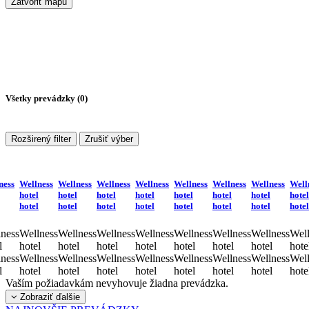
Zatvoriť mapu
Všetky prevádzky (
0
)
Rozširený filter
Zrušiť výber
ness
Wellness
Wellness
Wellness
Wellness
Wellness
Wellness
Wellness
Well
hotel
hotel
hotel
hotel
hotel
hotel
hotel
hotel
hotel
hotel
hotel
hotel
hotel
hotel
hotel
hotel
ness
Wellness
Wellness
Wellness
Wellness
Wellness
Wellness
Wellness
Well
l
hotel
hotel
hotel
hotel
hotel
hotel
hotel
hote
ness
Wellness
Wellness
Wellness
Wellness
Wellness
Wellness
Wellness
Well
l
hotel
hotel
hotel
hotel
hotel
hotel
hotel
hote
Vaším požiadavkám nevyhovuje žiadna prevádzka.
Zobraziť ďalšie