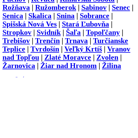
Rožňava
|
Ružomberok
|
Sabinov
|
Senec
|
Senica
|
Skalica
|
Snina
|
Sobrance
|
Spišská Nová Ves
|
Stará Ľubovňa
|
Stropkov
|
Svidník
|
Šaľa
|
Topoľčany
|
Trebišov
|
Trenčín
|
Trnava
|
Turčianske
Teplice
|
Tvrdošín
|
Veľký Krtíš
|
Vranov
nad Topľou
|
Zlaté Moravce
|
Zvolen
|
Žarnovica
|
Žiar nad Hronom
|
Žilina
O nás
Kariéra
Prihlásenie
Pridať firmu
Obchodné podmienky
Služby
Anketa
Virtual Tour
Dopyt
Internetová stránka