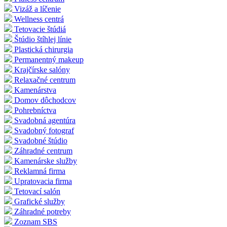
Vizáž a líčenie
Wellness centrá
Tetovacie štúdiá
Štúdio štíhlej línie
Plastická chirurgia
Permanentný makeup
Krajčírske salóny
Relaxačné centrum
Kamenárstva
Domov dôchodcov
Pohrebníctva
Svadobná agentúra
Svadobný fotograf
Svadobné štúdio
Záhradné centrum
Kamenárske služby
Reklamná firma
Upratovacia firma
Tetovací salón
Grafické služby
Záhradné potreby
Zoznam SBS