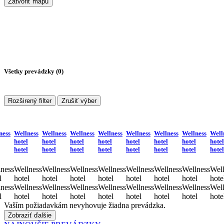
Zatvoriť mapu
Všetky prevádzky (
0
)
Rozširený filter
Zrušiť výber
ness
Wellness
Wellness
Wellness
Wellness
Wellness
Wellness
Wellness
Well
hotel
hotel
hotel
hotel
hotel
hotel
hotel
hotel
hotel
hotel
hotel
hotel
hotel
hotel
hotel
hotel
ness
Wellness
Wellness
Wellness
Wellness
Wellness
Wellness
Wellness
Well
l
hotel
hotel
hotel
hotel
hotel
hotel
hotel
hote
ness
Wellness
Wellness
Wellness
Wellness
Wellness
Wellness
Wellness
Well
l
hotel
hotel
hotel
hotel
hotel
hotel
hotel
hote
Vaším požiadavkám nevyhovuje žiadna prevádzka.
Zobraziť ďalšie