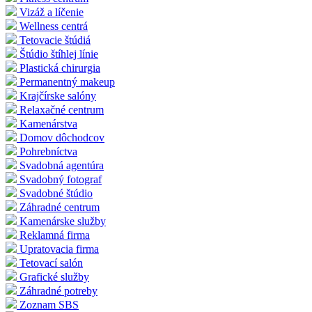
Vizáž a líčenie
Wellness centrá
Tetovacie štúdiá
Štúdio štíhlej línie
Plastická chirurgia
Permanentný makeup
Krajčírske salóny
Relaxačné centrum
Kamenárstva
Domov dôchodcov
Pohrebníctva
Svadobná agentúra
Svadobný fotograf
Svadobné štúdio
Záhradné centrum
Kamenárske služby
Reklamná firma
Upratovacia firma
Tetovací salón
Grafické služby
Záhradné potreby
Zoznam SBS