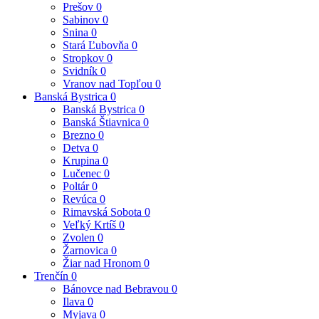
Prešov
0
Sabinov
0
Snina
0
Stará Ľubovňa
0
Stropkov
0
Svidník
0
Vranov nad Topľou
0
Banská Bystrica
0
Banská Bystrica
0
Banská Štiavnica
0
Brezno
0
Detva
0
Krupina
0
Lučenec
0
Poltár
0
Revúca
0
Rimavská Sobota
0
Veľký Krtíš
0
Zvolen
0
Žarnovica
0
Žiar nad Hronom
0
Trenčín
0
Bánovce nad Bebravou
0
Ilava
0
Myjava
0