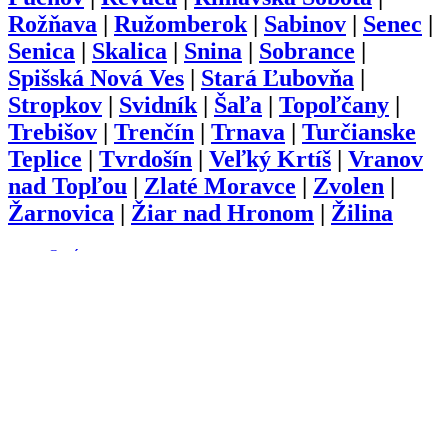
Rožňava
|
Ružomberok
|
Sabinov
|
Senec
|
Senica
|
Skalica
|
Snina
|
Sobrance
|
Spišská Nová Ves
|
Stará Ľubovňa
|
Stropkov
|
Svidník
|
Šaľa
|
Topoľčany
|
Trebišov
|
Trenčín
|
Trnava
|
Turčianske
Teplice
|
Tvrdošín
|
Veľký Krtíš
|
Vranov
nad Topľou
|
Zlaté Moravce
|
Zvolen
|
Žarnovica
|
Žiar nad Hronom
|
Žilina
O nás
Kariéra
Prihlásenie
Pridať firmu
Obchodné podmienky
Služby
Anketa
Virtual Tour
Dopyt
Internetová stránka