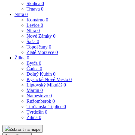
Skalica
0
Trnava
0
Nitra
0
Komárno
0
Levice
0
Nitra
0
Nové Zámky
0
Šaľa
0
Topoľčany
0
Zlaté Moravce
0
Žilina
0
Bytča
0
Čadca
0
Dolný Kubín
0
Kysucké Nové Mesto
0
Liptovský Mikuláš
0
Martin
0
Námestovo
0
Ružomberok
0
Turčianske Teplice
0
Tvrdošín
0
Žilina
0
Zobraziť na mape