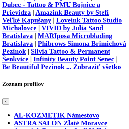
Dubec - Tattoo & PMU Bojnice a
Prievidza
|
Amazink Beauty by Stefi
Veľké Kapušany
|
Loveink Tattoo Studio
Michalovce
|
VIVID by Julia Sand
Bratislava
|
MARIposa Microblading
Bratislava
|
Phibrows Simona Brimichová
Pezinok
|
Silvia Tattoo & Permanent
Šenkvice
|
Infinity Beauty Point Senec
|
Be Beautiful Pezinok
...
Zobraziť všetko
Zoznam profilov
×
AL-KOZMETIK Námestovo
ASTRA SALÓN Zlaté Moravce