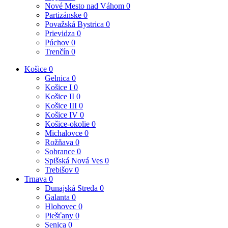
Nové Mesto nad Váhom
0
Partizánske
0
Považská Bystrica
0
Prievidza
0
Púchov
0
Trenčín
0
Košice
0
Gelnica
0
Košice I
0
Košice II
0
Košice III
0
Košice IV
0
Košice-okolie
0
Michalovce
0
Rožňava
0
Sobrance
0
Spišská Nová Ves
0
Trebišov
0
Trnava
0
Dunajská Streda
0
Galanta
0
Hlohovec
0
Piešťany
0
Senica
0