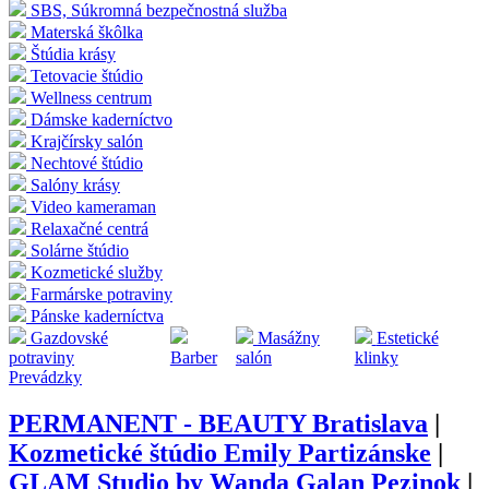
SBS, Súkromná bezpečnostná služba
Materská škôlka
Štúdia krásy
Tetovacie štúdio
Wellness centrum
Dámske kaderníctvo
Krajčírsky salón
Nechtové štúdio
Salóny krásy
Video kameraman
Relaxačné centrá
Solárne štúdio
Kozmetické služby
Farmárske potraviny
Pánske kaderníctva
Gazdovské
Masážny
Estetické
potraviny
Barber
salón
klinky
Prevádzky
PERMANENT - BEAUTY Bratislava
|
Kozmetické štúdio Emily Partizánske
|
GLAM Studio by Wanda Galan Pezinok
|