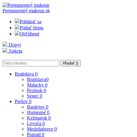
Permanentný makeup
sk
Prihlásiť sa
Pridať firmu
Obľúbené
Dopyt
Anketa
Hľadať (
)
Bratislava
0
Bratislava
0
Malacky
0
Pezinok
0
Senec
0
Prešov
0
Bardejov
0
Humenné
0
Kežmarok
0
Levoča
0
Medzilaborce
0
Poprad
0