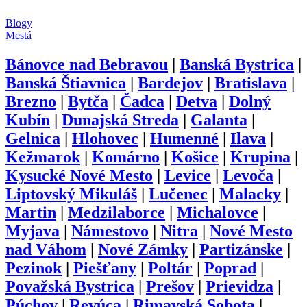
Blogy
Mestá
Bánovce nad Bebravou
|
Banská Bystrica
|
Banská Štiavnica
|
Bardejov
|
Bratislava
|
Brezno
|
Bytča
|
Čadca
|
Detva
|
Dolný
Kubín
|
Dunajská Streda
|
Galanta
|
Gelnica
|
Hlohovec
|
Humenné
|
Ilava
|
Kežmarok
|
Komárno
|
Košice
|
Krupina
|
Kysucké Nové Mesto
|
Levice
|
Levoča
|
Liptovský Mikuláš
|
Lučenec
|
Malacky
|
Martin
|
Medzilaborce
|
Michalovce
|
Myjava
|
Námestovo
|
Nitra
|
Nové Mesto
nad Váhom
|
Nové Zámky
|
Partizánske
|
Pezinok
|
Piešťany
|
Poltár
|
Poprad
|
Považská Bystrica
|
Prešov
|
Prievidza
|
Púchov
|
Revúca
|
Rimavská Sobota
|