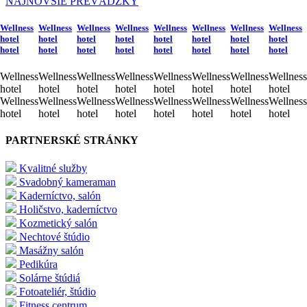
NAJNOVŠIE PREVÁDZKY
Wellness
Wellness
Wellness
Wellness
Wellness
Wellness
Wellness
Wellness
hotel
hotel
hotel
hotel
hotel
hotel
hotel
hotel
hotel
hotel
hotel
hotel
hotel
hotel
hotel
hotel
Wellness
Wellness
Wellness
Wellness
Wellness
Wellness
Wellness
Wellness
hotel
hotel
hotel
hotel
hotel
hotel
hotel
hotel
Wellness
Wellness
Wellness
Wellness
Wellness
Wellness
Wellness
Wellness
hotel
hotel
hotel
hotel
hotel
hotel
hotel
hotel
PARTNERSKÉ STRÁNKY
Kvalitné služby
Svadobný kameraman
Kaderníctvo, salón
Holičstvo, kaderníctvo
Kozmetický salón
Nechtové štúdio
Masážny salón
Pedikúra
Solárne štúdiá
Fotoateliér, štúdio
Fitness centrum