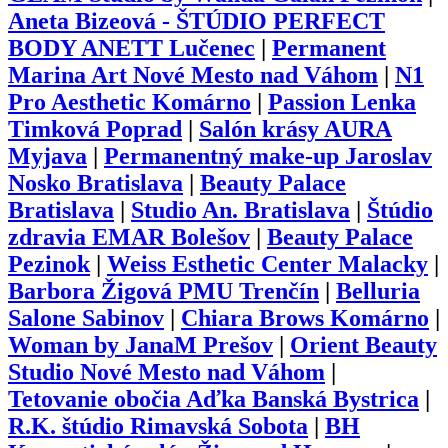
Aneta Bizeová - ŠTÚDIO PERFECT
BODY ANETT Lučenec
|
Permanent
Marina Art Nové Mesto nad Váhom
|
N1
Pro Aesthetic Komárno
|
Passion Lenka
Timková Poprad
|
Salón krásy AURA
Myjava
|
Permanentný make-up Jaroslav
Nosko Bratislava
|
Beauty Palace
Bratislava
|
Studio An. Bratislava
|
Štúdio
zdravia EMAR Bolešov
|
Beauty Palace
Pezinok
|
Weiss Esthetic Center Malacky
|
Barbora Žigová PMU Trenčín
|
Belluria
Salone Sabinov
|
Chiara Brows Komárno
|
Woman by JanaM Prešov
|
Orient Beauty
Studio Nové Mesto nad Váhom
|
Tetovanie obočia Aďka Banská Bystrica
|
R.K. štúdio Rimavská Sobota
|
BH