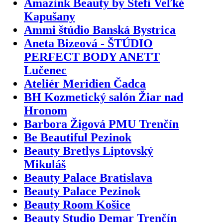
Amazink Beauty by Stefi Veľké
Kapušany
Ammi štúdio Banská Bystrica
Aneta Bizeová - ŠTÚDIO
PERFECT BODY ANETT
Lučenec
Ateliér Meridien Čadca
BH Kozmetický salón Žiar nad
Hronom
Barbora Žigová PMU Trenčín
Be Beautiful Pezinok
Beauty Bretlys Liptovský
Mikuláš
Beauty Palace Bratislava
Beauty Palace Pezinok
Beauty Room Košice
Beauty Studio Demar Trenčín