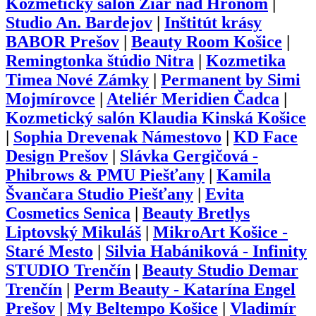
Kozmetický salón Žiar nad Hronom
|
Studio An. Bardejov
|
Inštitút krásy
BABOR Prešov
|
Beauty Room Košice
|
Remingtonka štúdio Nitra
|
Kozmetika
Timea Nové Zámky
|
Permanent by Simi
Mojmírovce
|
Ateliér Meridien Čadca
|
Kozmetický salón Klaudia Kinská Košice
|
Sophia Drevenak Námestovo
|
KD Face
Design Prešov
|
Slávka Gergičová -
Phibrows & PMU Piešťany
|
Kamila
Švančara Studio Piešťany
|
Evita
Cosmetics Senica
|
Beauty Bretlys
Liptovský Mikuláš
|
MikroArt Košice -
Staré Mesto
|
Silvia Habániková - Infinity
STUDIO Trenčín
|
Beauty Studio Demar
Trenčín
|
Perm Beauty - Katarína Engel
Prešov
|
My Beltempo Košice
|
Vladimír