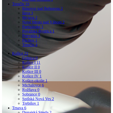
Trenčín
19
Bánovce nad Bebravou
2
Ilava
3
Myjava
2
Nové Mesto nad Váhom
2
Partizánske
1
Považská Bystrica
1
Prievidza
3
Púchov
1
Trenčín
4
Košice
22
Gelnica
0
Košice I
11
Košice II
0
Košice III
0
Košice IV
1
Košice-okolie
1
Michalovce
6
Rožňava
0
Sobrance
0
Spišská Nová Ves
2
Trebišov
1
Trnava
6
Dunajská Streda
2