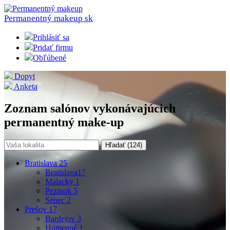
Permanentný makeup
sk
Prihlásiť sa
Pridať firmu
Obľúbené
Dopyt
Anketa
Zoznam salónov vykonávajúcich
permanentný make-up
Hľadať (
124
)
Bratislava
25
Bratislava
17
Malacky
1
Pezinok
5
Senec
2
Prešov
17
Bardejov
3
Humenné
1