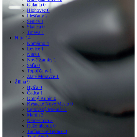
Galanta
0
Hlohovec
0
Piešťany
2
Senica
1
Skalica
0
Trnava
1
Nitra
14
Komárno
4
Levice
1
Nitra
6
Nové Zámky
1
Šaľa
0
Topoľčany
1
Zlaté Moravce
1
Žilina
9
Bytča
0
Čadca
1
Dolný Kubín
0
Kysucké Nové Mesto
0
Liptovský Mikuláš
1
Martin
3
Námestovo
2
Ružomberok
0
Turčianske Teplice
0
Tvrdošín
0