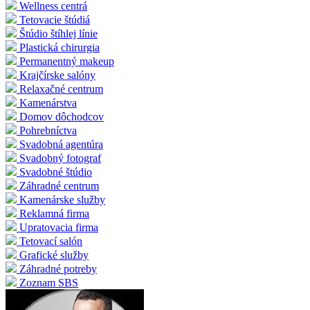
Wellness centrá
Tetovacie štúdiá
Štúdio štíhlej línie
Plastická chirurgia
Permanentný makeup
Krajčírske salóny
Relaxačné centrum
Kamenárstva
Domov dôchodcov
Pohrebníctva
Svadobná agentúra
Svadobný fotograf
Svadobné štúdio
Záhradné centrum
Kamenárske služby
Reklamná firma
Upratovacia firma
Tetovací salón
Grafické služby
Záhradné potreby
Zoznam SBS