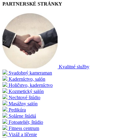
PARTNERSKÉ STRÁNKY
Kvalitné služby
Svadobný kameraman
Kaderníctvo, salón
Holičstvo, kaderníctvo
Kozmetický salón
Nechtové štúdio
Masážny salón
Pedikúra
Solárne štúdiá
Fotoateliér, štúdio
Fitness centrum
Vizáž a líčenie