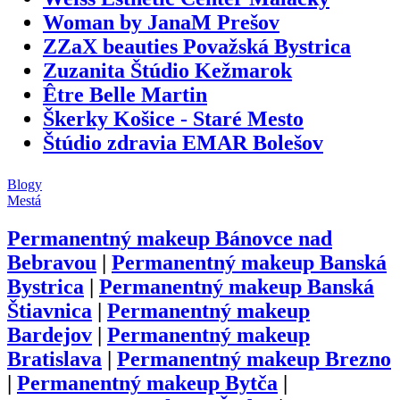
Woman by JanaM Prešov
ZZaX beauties Považská Bystrica
Zuzanita Štúdio Kežmarok
Être Belle Martin
Škerky Košice - Staré Mesto
Štúdio zdravia EMAR Bolešov
Blogy
Mestá
Permanentný makeup
Bánovce nad
Bebravou
|
Permanentný makeup
Banská
Bystrica
|
Permanentný makeup
Banská
Štiavnica
|
Permanentný makeup
Bardejov
|
Permanentný makeup
Bratislava
|
Permanentný makeup
Brezno
|
Permanentný makeup
Bytča
|