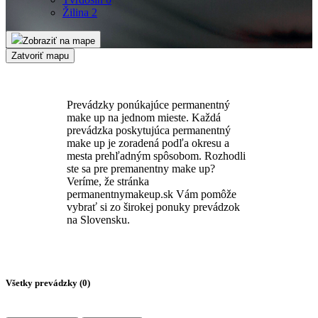
Žilina
2
Zobraziť na mape
Zatvoriť mapu
Prevádzky ponúkajúce permanentný
make up na jednom mieste. Každá
prevádzka poskytujúca permanentný
make up je zoradená podľa okresu a
mesta prehľadným spôsobom. Rozhodli
ste sa pre premanentny make up?
Veríme, že stránka
permanentnymakeup.sk Vám pomôže
vybrať si zo širokej ponuky prevádzok
na Slovensku.
Všetky prevádzky (
0
)