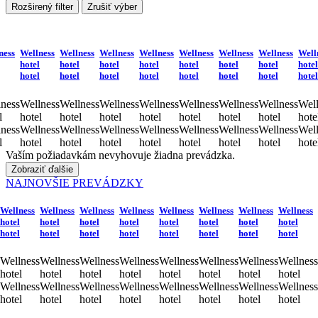
Rozširený filter
Zrušiť výber
ness
Wellness
Wellness
Wellness
Wellness
Wellness
Wellness
Wellness
Well
hotel
hotel
hotel
hotel
hotel
hotel
hotel
hotel
hotel
hotel
hotel
hotel
hotel
hotel
hotel
hotel
ness
Wellness
Wellness
Wellness
Wellness
Wellness
Wellness
Wellness
Well
l
hotel
hotel
hotel
hotel
hotel
hotel
hotel
hote
ness
Wellness
Wellness
Wellness
Wellness
Wellness
Wellness
Wellness
Well
l
hotel
hotel
hotel
hotel
hotel
hotel
hotel
hote
Vaším požiadavkám nevyhovuje žiadna prevádzka.
Zobraziť ďalšie
NAJNOVŠIE PREVÁDZKY
Wellness
Wellness
Wellness
Wellness
Wellness
Wellness
Wellness
Wellness
hotel
hotel
hotel
hotel
hotel
hotel
hotel
hotel
hotel
hotel
hotel
hotel
hotel
hotel
hotel
hotel
Wellness
Wellness
Wellness
Wellness
Wellness
Wellness
Wellness
Wellness
hotel
hotel
hotel
hotel
hotel
hotel
hotel
hotel
Wellness
Wellness
Wellness
Wellness
Wellness
Wellness
Wellness
Wellness
hotel
hotel
hotel
hotel
hotel
hotel
hotel
hotel