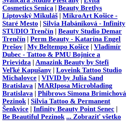
Švančara Studio Piešťany
|
Evita
Cosmetics Senica
|
Beauty Bretlys
Liptovský Mikuláš
|
MikroArt Košice -
Staré Mesto
|
Silvia Habániková - Infinity
STUDIO Trenčín
|
Beauty Studio Demar
Trenčín
|
Perm Beauty - Katarína Engel
Prešov
|
My Beltempo Košice
|
Vladimír
Dubec - Tattoo & PMU Bojnice a
Prievidza
|
Amazink Beauty by Stefi
Veľké Kapušany
|
Loveink Tattoo Studio
Michalovce
|
VIVID by Julia Sand
Bratislava
|
MARIposa Microblading
Bratislava
|
Phibrows Simona Brimichová
Pezinok
|
Silvia Tattoo & Permanent
Šenkvice
|
Infinity Beauty Point Senec
|
Be Beautiful Pezinok
...
Zobraziť všetko