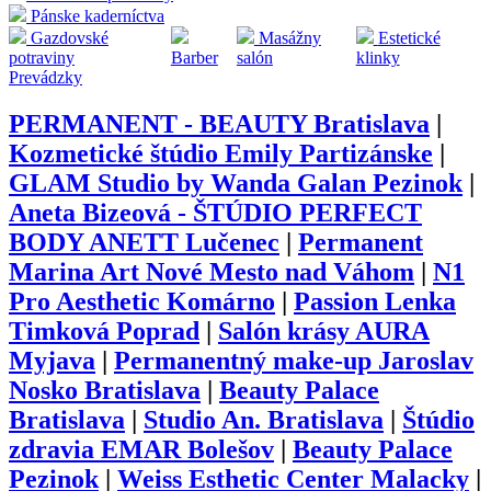
Pánske kaderníctva
Gazdovské
Masážny
Estetické
potraviny
Barber
salón
klinky
Prevádzky
PERMANENT - BEAUTY Bratislava
|
Kozmetické štúdio Emily Partizánske
|
GLAM Studio by Wanda Galan Pezinok
|
Aneta Bizeová - ŠTÚDIO PERFECT
BODY ANETT Lučenec
|
Permanent
Marina Art Nové Mesto nad Váhom
|
N1
Pro Aesthetic Komárno
|
Passion Lenka
Timková Poprad
|
Salón krásy AURA
Myjava
|
Permanentný make-up Jaroslav
Nosko Bratislava
|
Beauty Palace
Bratislava
|
Studio An. Bratislava
|
Štúdio
zdravia EMAR Bolešov
|
Beauty Palace
Pezinok
|
Weiss Esthetic Center Malacky
|