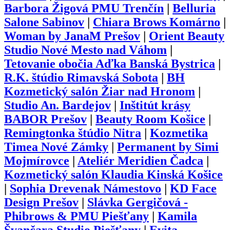
Barbora Žigová PMU Trenčín
|
Belluria
Salone Sabinov
|
Chiara Brows Komárno
|
Woman by JanaM Prešov
|
Orient Beauty
Studio Nové Mesto nad Váhom
|
Tetovanie obočia Aďka Banská Bystrica
|
R.K. štúdio Rimavská Sobota
|
BH
Kozmetický salón Žiar nad Hronom
|
Studio An. Bardejov
|
Inštitút krásy
BABOR Prešov
|
Beauty Room Košice
|
Remingtonka štúdio Nitra
|
Kozmetika
Timea Nové Zámky
|
Permanent by Simi
Mojmírovce
|
Ateliér Meridien Čadca
|
Kozmetický salón Klaudia Kinská Košice
|
Sophia Drevenak Námestovo
|
KD Face
Design Prešov
|
Slávka Gergičová -
Phibrows & PMU Piešťany
|
Kamila