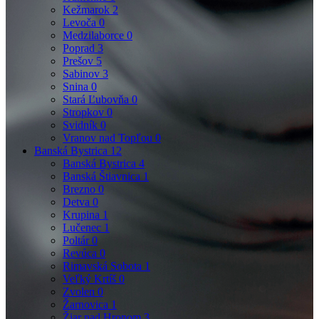
Kežmarok
2
Levoča
0
Medzilaborce
0
Poprad
3
Prešov
5
Sabinov
3
Snina
0
Stará Ľubovňa
0
Stropkov
0
Svidník
0
Vranov nad Topľou
0
Banská Bystrica
12
Banská Bystrica
4
Banská Štiavnica
1
Brezno
0
Detva
0
Krupina
1
Lučenec
1
Poltár
0
Revúca
0
Rimavská Sobota
1
Veľký Krtíš
0
Zvolen
0
Žarnovica
1
Žiar nad Hronom
3