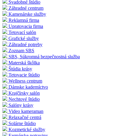
Svadobné štúdio
Záhradné centrum
Kamenárske služby
Reklamná firma
Upratovacia firma
Tetovací salón
Grafické služby
Záhradné potreby
Zoznam SBS
SBS, Súkromná bezpečnostná služba
Materská škôlka
Štúdia krásy
Tetovacie štúdio
Wellness centrum
Dámske kaderníctvo
Krajčírsky salón
Nechtové štúdio
Salóny krásy
Video kameraman
Relaxačné centrá
Solárne štúdio
Kozmetické služby
Farmárske potraviny