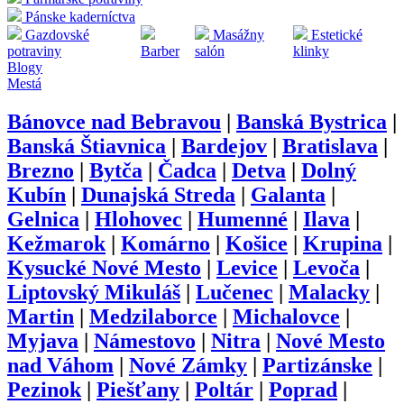
Pánske kaderníctva
Gazdovské
Masážny
Estetické
potraviny
Barber
salón
klinky
Blogy
Mestá
Bánovce nad Bebravou
|
Banská Bystrica
|
Banská Štiavnica
|
Bardejov
|
Bratislava
|
Brezno
|
Bytča
|
Čadca
|
Detva
|
Dolný
Kubín
|
Dunajská Streda
|
Galanta
|
Gelnica
|
Hlohovec
|
Humenné
|
Ilava
|
Kežmarok
|
Komárno
|
Košice
|
Krupina
|
Kysucké Nové Mesto
|
Levice
|
Levoča
|
Liptovský Mikuláš
|
Lučenec
|
Malacky
|
Martin
|
Medzilaborce
|
Michalovce
|
Myjava
|
Námestovo
|
Nitra
|
Nové Mesto
nad Váhom
|
Nové Zámky
|
Partizánske
|
Pezinok
|
Piešťany
|
Poltár
|
Poprad
|