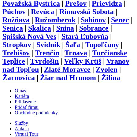
Považská Bystrica
|
Prešov
|
Prievidza
|
Púchov
|
Revúca
|
Rimavská Sobota
|
Rožňava
|
Ružomberok
|
Sabinov
|
Senec
|
Senica
|
Skalica
|
Snina
|
Sobrance
|
Spišská Nová Ves
|
Stará Ľubovňa
|
Stropkov
|
Svidník
|
Šaľa
|
Topoľčany
|
Trebišov
|
Trenčín
|
Trnava
|
Turčianske
Teplice
|
Tvrdošín
|
Veľký Krtíš
|
Vranov
nad Topľou
|
Zlaté Moravce
|
Zvolen
|
Žarnovica
|
Žiar nad Hronom
|
Žilina
O nás
Kariéra
Prihlásenie
Pridať firmu
Obchodné podmienky
Služby
Anketa
Virtual Tour