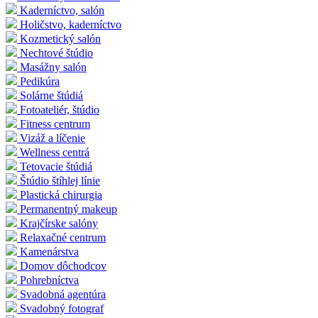
Kaderníctvo, salón
Holičstvo, kaderníctvo
Kozmetický salón
Nechtové štúdio
Masážny salón
Pedikúra
Solárne štúdiá
Fotoateliér, štúdio
Fitness centrum
Vizáž a líčenie
Wellness centrá
Tetovacie štúdiá
Štúdio štíhlej línie
Plastická chirurgia
Permanentný makeup
Krajčírske salóny
Relaxačné centrum
Kamenárstva
Domov dôchodcov
Pohrebníctva
Svadobná agentúra
Svadobný fotograf