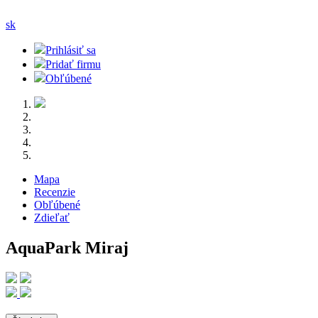
sk
Prihlásiť sa
Pridať firmu
Obľúbené
Mapa
Recenzie
Obľúbené
Zdieľať
AquaPark Miraj