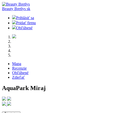
Beauty Bretlys
sk
Prihlásiť sa
Pridať firmu
Obľúbené
Mapa
Recenzie
Obľúbené
Zdieľať
AquaPark Miraj