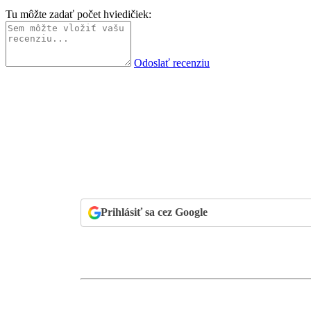
Tu môžte zadať počet hviedičiek:
Odoslať recenziu
Prihlásiť sa cez Google