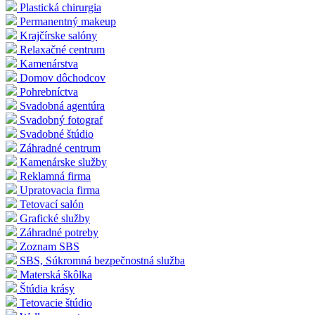
Plastická chirurgia
Permanentný makeup
Krajčírske salóny
Relaxačné centrum
Kamenárstva
Domov dôchodcov
Pohrebníctva
Svadobná agentúra
Svadobný fotograf
Svadobné štúdio
Záhradné centrum
Kamenárske služby
Reklamná firma
Upratovacia firma
Tetovací salón
Grafické služby
Záhradné potreby
Zoznam SBS
SBS, Súkromná bezpečnostná služba
Materská škôlka
Štúdia krásy
Tetovacie štúdio