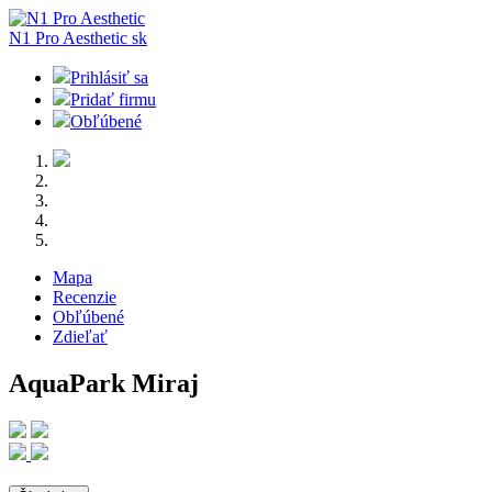
N1 Pro Aesthetic
sk
Prihlásiť sa
Pridať firmu
Obľúbené
Mapa
Recenzie
Obľúbené
Zdieľať
AquaPark Miraj