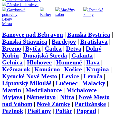
Pánske kaderníctva
Gazdovské
Masážny
Estetické
potraviny
Barber
salón
klinky
Blogy
Mestá
Bánovce nad Bebravou
|
Banská Bystrica
|
Banská Štiavnica
|
Bardejov
|
Bratislava
|
Brezno
|
Bytča
|
Čadca
|
Detva
|
Dolný
Kubín
|
Dunajská Streda
|
Galanta
|
Gelnica
|
Hlohovec
|
Humenné
|
Ilava
|
Kežmarok
|
Komárno
|
Košice
|
Krupina
|
Kysucké Nové Mesto
|
Levice
|
Levoča
|
Liptovský Mikuláš
|
Lučenec
|
Malacky
|
Martin
|
Medzilaborce
|
Michalovce
|
Myjava
|
Námestovo
|
Nitra
|
Nové Mesto
nad Váhom
|
Nové Zámky
|
Partizánske
|
Pezinok
|
Piešťany
|
Poltár
|
Poprad
|