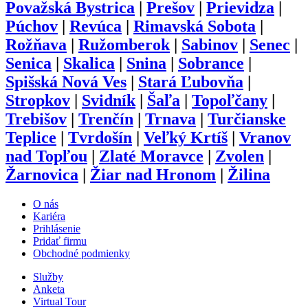
Považská Bystrica
|
Prešov
|
Prievidza
|
Púchov
|
Revúca
|
Rimavská Sobota
|
Rožňava
|
Ružomberok
|
Sabinov
|
Senec
|
Senica
|
Skalica
|
Snina
|
Sobrance
|
Spišská Nová Ves
|
Stará Ľubovňa
|
Stropkov
|
Svidník
|
Šaľa
|
Topoľčany
|
Trebišov
|
Trenčín
|
Trnava
|
Turčianske
Teplice
|
Tvrdošín
|
Veľký Krtíš
|
Vranov
nad Topľou
|
Zlaté Moravce
|
Zvolen
|
Žarnovica
|
Žiar nad Hronom
|
Žilina
O nás
Kariéra
Prihlásenie
Pridať firmu
Obchodné podmienky
Služby
Anketa
Virtual Tour