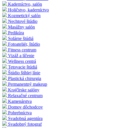
Kaderníctvo, salón
Holičstvo, kaderníctvo
Kozmetický salón
Nechtové štúdio
Masážny salón
Pedikúra
Solárne štúdiá
Fotoateliér, štúdio
Fitness centrum
Vizáž a líčenie
Wellness centrá
Tetovacie štúdiá
Štúdio štíhlej línie
Plastická chirurgia
Permanentný makeup
Krajčírske salóny
Relaxačné centrum
Kamenárstva
Domov dôchodcov
Pohrebníctva
Svadobná agentúra
Svadobný fotograf