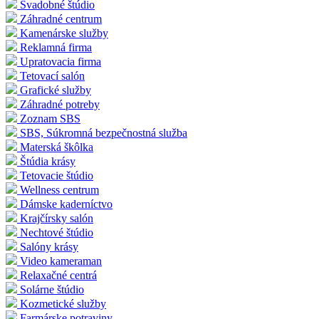
Svadobné štúdio
Záhradné centrum
Kamenárske služby
Reklamná firma
Upratovacia firma
Tetovací salón
Grafické služby
Záhradné potreby
Zoznam SBS
SBS, Súkromná bezpečnostná služba
Materská škôlka
Štúdia krásy
Tetovacie štúdio
Wellness centrum
Dámske kaderníctvo
Krajčírsky salón
Nechtové štúdio
Salóny krásy
Video kameraman
Relaxačné centrá
Solárne štúdio
Kozmetické služby
Farmárske potraviny