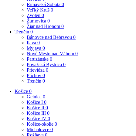
Rimavská Sobota
0
Veľký Krtíš
0
Zvolen
0
Žarnovica
0
Žiar nad Hronom
0
Trenčín
0
Bánovce nad Bebravou
0
Ilava
0
Myjava
0
Nové Mesto nad Váhom
0
Partizánske
0
Považská Bystrica
0
Prievidza
0
Púchov
0
Trenčín
0
Košice
0
Gelnica
0
Košice I
0
Košice II
0
Košice III
0
Košice IV
0
Košice-okolie
0
Michalovce
0
Rožňava
0