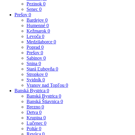
Pezinok
0
Senec
0
Prešov
0
Bardejov
0
Humenné
0
Kežmarok
0
Levoča
0
Medzilaborce
0
Poprad
0
Prešov
0
Sabinov
0
Snina
0
Stará Ľubovňa
0
Stropkov
0
Svidník
0
Vranov nad Topľou
0
Banská Bystrica
0
Banská Bystrica
0
Banská Štiavnica
0
Brezno
0
Detva
0
Krupina
0
Lučenec
0
Poltár
0
Revúca
0