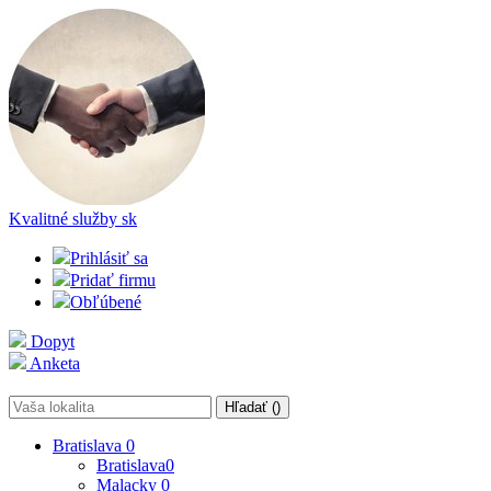
Kvalitné služby
sk
Prihlásiť sa
Pridať firmu
Obľúbené
Dopyt
Anketa
Hľadať (
)
Bratislava
0
Bratislava
0
Malacky
0