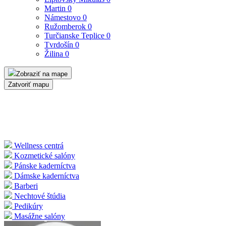
Martin
0
Námestovo
0
Ružomberok
0
Turčianske Teplice
0
Tvrdošín
0
Žilina
0
Zobraziť na mape
Zatvoriť mapu
Wellness centrá
Kozmetické salóny
Pánske kaderníctva
Dámske kaderníctva
Barberi
Nechtové štúdia
Pedikúry
Masážne salóny