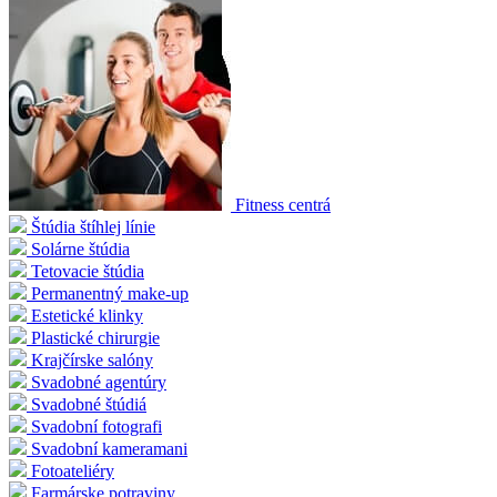
Fitness centrá
Štúdia štíhlej línie
Solárne štúdia
Tetovacie štúdia
Permanentný make-up
Estetické klinky
Plastické chirurgie
Krajčírske salóny
Svadobné agentúry
Svadobné štúdiá
Svadobní fotografi
Svadobní kameramani
Fotoateliéry
Farmárske potraviny