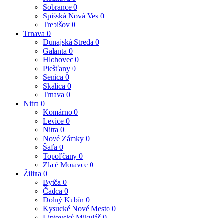
Sobrance
0
Spišská Nová Ves
0
Trebišov
0
Trnava
0
Dunajská Streda
0
Galanta
0
Hlohovec
0
Piešťany
0
Senica
0
Skalica
0
Trnava
0
Nitra
0
Komárno
0
Levice
0
Nitra
0
Nové Zámky
0
Šaľa
0
Topoľčany
0
Zlaté Moravce
0
Žilina
0
Bytča
0
Čadca
0
Dolný Kubín
0
Kysucké Nové Mesto
0
Liptovský Mikuláš
0