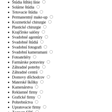
Štúdia štíhlej línie
Solárne štúdia
Tetovacie štúdia
Permanentný make-up
Kozmetické chirurgie
Plastické chirurgie
Krajčírske salóny
Svadobné agentúry
Svadobné štúdiá
Svadobní fotografi
Svadobní kameramani
Fotoateliéry
Farmárske potraviny
Záhradné potreby
Záhradné centrá
Domovy dôchodcov
Materské škôlky
Kamenárstva
Reklamné firmy
Grafické firmy
Pohrebníctva
Upratovacie firmy