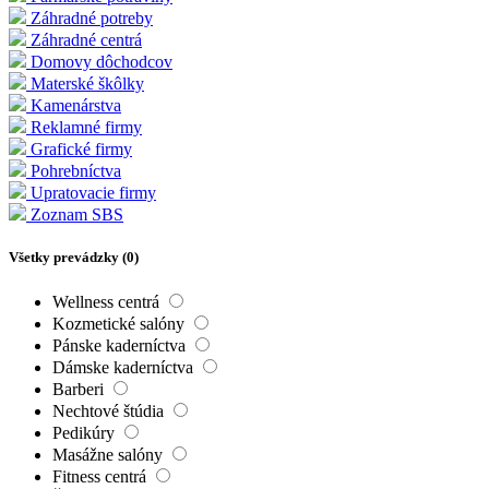
Záhradné potreby
Záhradné centrá
Domovy dôchodcov
Materské škôlky
Kamenárstva
Reklamné firmy
Grafické firmy
Pohrebníctva
Upratovacie firmy
Zoznam SBS
Všetky prevádzky (
0
)
Wellness centrá
Kozmetické salóny
Pánske kaderníctva
Dámske kaderníctva
Barberi
Nechtové štúdia
Pedikúry
Masážne salóny
Fitness centrá